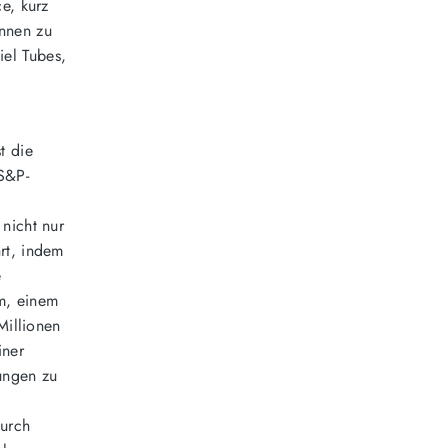
e, kurz
nnen zu
el Tubes,
t die
 S&P-
nicht nur
rt, indem
e
m, einem
Millionen
iner
gungen zu
durch