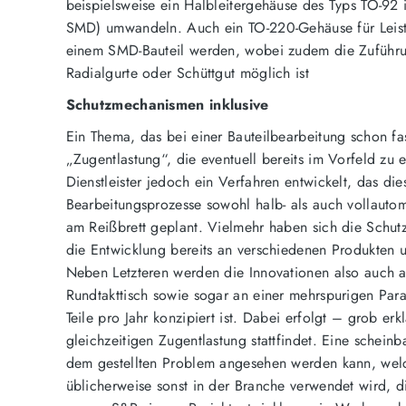
beispielsweise ein Halbleitergehäuse des Typs TO-92 
SMD) umwandeln. Auch ein TO-220-Gehäuse für Leist
einem SMD-Bauteil werden, wobei zudem die Zuführun
Radialgurte oder Schüttgut möglich ist
Schutzmechanismen inklusive
Ein Thema, das bei einer Bauteilbearbeitung schon f
„Zugentlastung“, die eventuell bereits im Vorfeld z
Dienstleister jedoch ein Verfahren entwickelt, das d
Bearbeitungsprozesse sowohl halb- als auch vollauto
am Reißbrett geplant. Vielmehr haben sich die Schut
die Entwicklung bereits an verschiedenen Produkten u
Neben Letzteren werden die Innovationen also auch 
Rundtakttisch sowie sogar an einer mehrspurigen Para
Teile pro Jahr konzipiert ist. Dabei erfolgt – grob er
gleichzeitigen Zugentlastung stattfindet. Eine schei
dem gestellten Problem angesehen werden kann, welch
üblicherweise sonst in der Branche verwendet wird, d