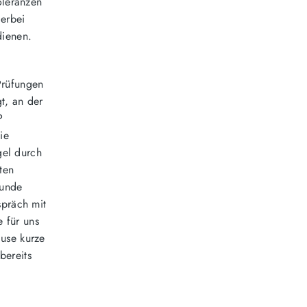
oleranzen
erbei
dienen.
Prüfungen
t, an der
P
ie
gel durch
ten
Kunde
spräch mit
e für uns
use kurze
bereits