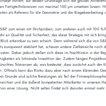
zept initiiert, auf dessen Grundlage sich die großen Anliefert
n Fertigteiltoleranzen von maximal 100 µm umsetzen lassen. Hi
iten als Referenz für die Geometrie und die Biegebearbeitung 
ei S&P zum einen mit Stichproben, zum anderen auch mit 100 %-
hr an Qualität und Sicherheit, das diese Strategie mit sich bring
n Blick erkennbar zu sein scheint. Denn während sich die von S&
its europaweit etabliert hat, scheuen andere Zielbereiche noch d
kosten. Dabei jedoch stellen sich diese im Nachhinein in der Re
ähigkeiten als lohnende Investition dar. Zudem hängen Projektkos
nschten Toleranzen ab, was bedeutet, dass zunächst auch der 
den. Oftmals kann das Risiko dazu aber nach einem klärenden Ge
sem Grunde sind solche Beratungen als Teil der Firmenphilosophi
archien und die äußerst kompetenten Mitarbeiter in unserem Ha
tion einer Lösung. Nicht selten findet sich darunter einmal mehr 