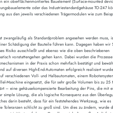
in ein oberflächenmontiertes Bauelement (Surface-mounted devic
ungsbauelemente oder das Industriestandardgehäuse TO-247 kö
g aus den jeweils verschiedenen Trägermodulen wie zum Beispi
ast zwangsläufig als Standardproblem angesehen werden muss, is
u einer Schädigung der Bauteile führen kann. Dagegen haben wir
ieses Risiko ausschließt und ebenso wie die oben beschriebenen
matisch vonstattengehen gehen kann. Dabei wurden die Prozesse 
zmechanismen in der Praxis schon mehrfach bestätigt und bewäh
nd auf diversen High-End-Automaten erfolgreich realisiert wurd
auf verschiedenen Voll- und Halbautomaten, einem Robotersyste
llel-Maschine eingesetzt, die für sehr große Volumen bis zu 25 
klärt – eine gehäusekompensierte Bearbeitung der Pins, die mit e
nbar simple Lösung, die als logische Konsequenz aus den Überle
es darin besteht, dass für ein feststehendes Werkzeug, wie es
ie Toleranzen schlicht zu groß sind. Um dies zu ändern, wurde 