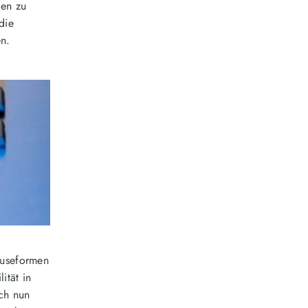
gen zu
die
en.
äuseformen
ität in
ich nun