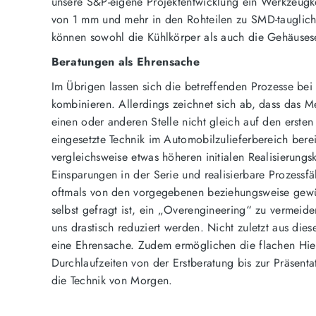
unsere S&P-eigene Projektentwicklung ein Werkzeugkon
von 1 mm und mehr in den Rohteilen zu SMD-taugliche
können sowohl die Kühlkörper als auch die Gehäusese
Beratungen als Ehrensache
Im Übrigen lassen sich die betreffenden Prozesse b
kombinieren. Allerdings zeichnet sich ab, dass das Me
einen oder anderen Stelle nicht gleich auf den erste
eingesetzte Technik im Automobilzulieferbereich bere
vergleichsweise etwas höheren initialen Realisierungs
Einsparungen in der Serie und realisierbare Prozessf
oftmals von den vorgegebenen beziehungsweise gewü
selbst gefragt ist, ein „Overengineering“ zu vermei
uns drastisch reduziert werden. Nicht zuletzt aus die
eine Ehrensache. Zudem ermöglichen die flachen Hier
Durchlaufzeiten von der Erstberatung bis zur Präsenta
die Technik von Morgen.